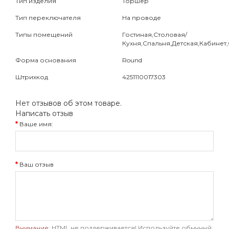
Тип изделия
Торшер
Тип переключателя
На проводе
Типы помещений
Гостиная,Столовая/
Кухня,Спальня,Детская,Кабинет
Форма основания
Round
Штрихкод
4251110017303
Нет отзывов об этом товаре.
Написать отзыв
Ваше имя:
Ваш отзыв
Внимание:
HTML не поддерживается! Используйте обычный