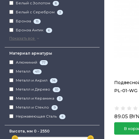
Белый с Золотом
8
Белый с Серебром
3
Бронза
15
Бронза Антик
6
Показать все
Материал арматуры
Алюминий
77
Металл
411
Металл и Акрил
14
Подвесной
Металл и Дерево
10
PL-01-WG T
Металл и Керамика
3
Металл и Стекло
9
89.05 BY
Нержавеющая Сталь
4
В корз
Высота, мм
0
-
2550