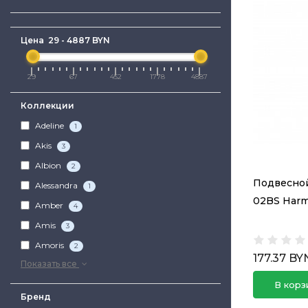
Цена
29
-
4887
BYN
29
67
452
1778
4887
Коллекции
Adeline
1
Akis
3
Albion
2
Подвесной
Alessandra
1
02BS Harm
Amber
4
Amis
3
Amoris
2
177.37 BY
Показать все
В корз
Бренд