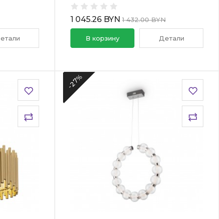
1 045.26 BYN
1 432.00 BYN
етали
В корзину
Детали
-27%