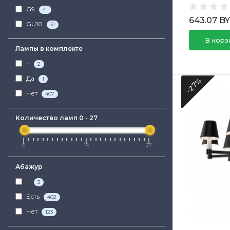
G9
41
643.07 B
GU10
31
В корз
Лампы в комплекте
+
2
Да
1
-27%
Нет
407
Количество ламп
0
-
27
0
14
27
Абажур
+
3
Есть
402
Нет
123