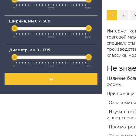
0
1275
2550
1
2
3
Ширина, мм
0
-
1600
Интернет-ка
торговой ма
0
800
1600
специалисты 
производства
Диаметр, мм
0
-
1315
классика, мо
Не зна
0
658
1315
Наличие боль
формы.
При помощи 
· Ознакомить
· Изучить те
и цвет свече
· Просмотрет