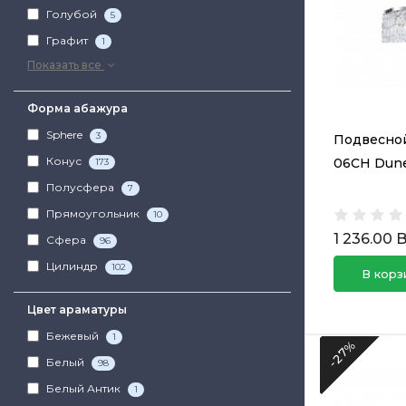
Голубой
5
Графит
1
Показать все
Форма абажура
Sphere
3
Подвесной
Конус
06CH Dune
173
Полусфера
7
Прямоугольник
10
1 236.00 
Сфера
96
Цилиндр
102
В корз
Цвет араматуры
Бежевый
1
-27%
Белый
98
Белый Антик
1