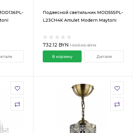
MOD136PL-
Подвесной светильник MOD555PL-
toni
L23CH4K Amulet Modern Maytoni
732.12 BYN
1 003.00 BYN
етали
В корзину
Детали