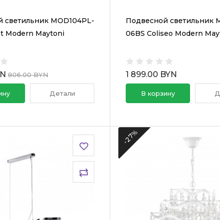
й светильник MOD104PL-
Подвесной светильник 
et Modern Maytoni
06BS Coliseo Modern May
YN
1 899.00 BYN
806.00 BYN
ину
Детали
В корзину
Д
-27%