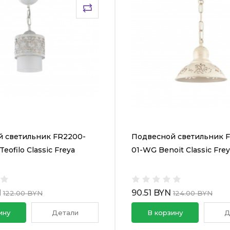
 светильник FR2200-
Подвесной светильник F
eofilo Classic Freya
01-WG Benoit Classic Fre
N
90.51 BYN
122.00 BYN
124.00 BYN
ину
Детали
В корзину
Д