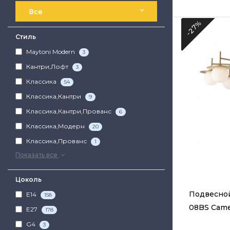
Все
-27%
Стиль
Maytoni Modern
3
Кантри,Лофт
3
Классика
54
Классика,Кантри
9
Классика,Кантри,Прованс
6
Классика,Модерн
20
Классика,Прованс
1
Показать все
Цоколь
Подвесной
E14
158
08BS Came
E27
178
G4
3