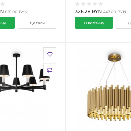
YN
326.28 BYN
881.00 BYN
447.00 BYN
ину
Детали
В корзину
Д