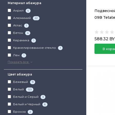
Материал абажура
Подвесно
Акрил
5
09B Tetat
Алюминий
22
Атлас
1
Бетон
4
588.32 B
Керамика
1
Кракелированное стекло
1
В корз
Лен
1
Показать все
Цвет абажура
Бежевый
9
Белый
123
Белый и Серый
3
Белый и Черный
6
Бронза
2