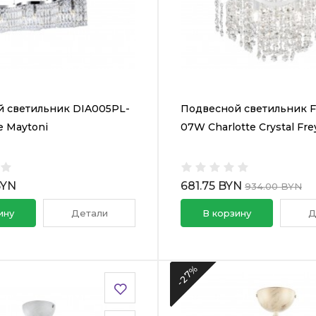
 светильник DIA005PL-
Подвесной светильник F
 Maytoni
07W Charlotte Crystal Fre
BYN
681.75 BYN
934.00 BYN
ину
Детали
В корзину
Д
-27%