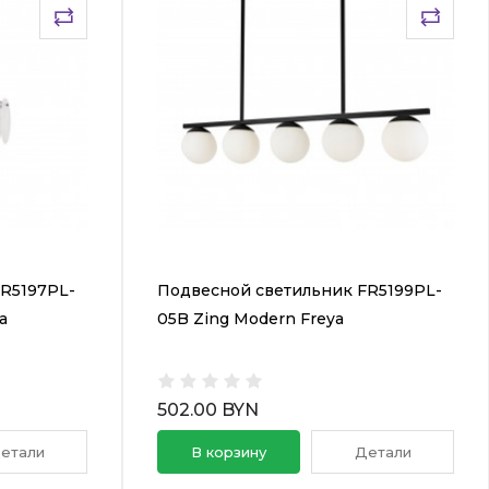
R5197PL-
Подвесной светильник FR5199PL-
a
05B Zing Modern Freya
502.00 BYN
етали
В корзину
Детали