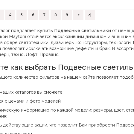
4
5
6
7
8
9
>
>|
талог предлагает
купить Подвесные светильники
от немецк
ркой Maytoni отличается эксклюзивным дизайном и внешним 
в сфере светотехники: дизайнеры, конструкторы, технологи.
 позволяет исключать возможные дефекты и брак. В ассорти
дерн, техно, Лофт, Прованс.
ете как выбрать Подвесные светиль
шого количество фильтров на нашем сайте позволяет подобр
наших каталогов вы сможете:
ся с ценами и фото моделей;
хническую информацию по каждой модели: размеры, цвет, сте
ния;
ь действующие акции, что позволит Вам приобрести Подвес